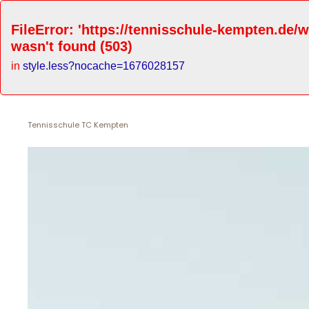
FileError: 'https://tennisschule-kempten.de
wasn't found (503)
in
style.less?nocache=1676028157
Tennisschule TC Kempten