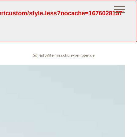
ter/custom/style.less?nocache=1676028157'
info@tennisschule-kempten.de